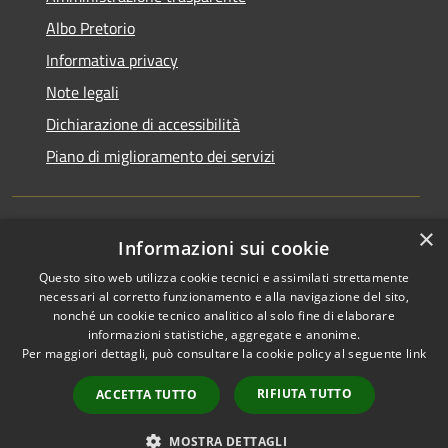
Albo Pretorio
Informativa privacy
Note legali
Dichiarazione di accessibilità
Piano di miglioramento dei servizi
×
Informazioni sui cookie
RSS
Comune convenzionato
Questo sito web utilizza cookie tecnici e assimilati strettamente
Accessibilità
Astigov
necessari al corretto funzionamento e alla navigazione del sito,
Privacy
nonché un cookie tecnico analitico al solo fine di elaborare
Progetto
|
Convenzione
|
Cookie
informazioni statistiche, aggregate e anonime.
Adesioni
Mappa del sito
Per maggiori dettagli, può consultare la cookie policy al seguente
link
•
Accesso redazione
RIFIUTA TUTTO
ACCETTA TUTTO
MOSTRA DETTAGLI