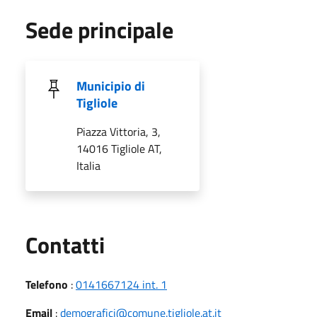
Sede principale
Municipio di
Tigliole
Piazza Vittoria, 3,
14016 Tigliole AT,
Italia
Utili
Contatti
Telefono
:
0141667124 int. 1
Email
:
demografici@comune.tigliole.at.it