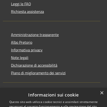
Leggi le FAQ
Richiesta assistenza
Amministrazione trasparente
Albo Pretorio
Informativa privacy
Note legali
Dichiarazione di accessibilità
Piano di miglioramento dei servizi
×
Informazioni sui cookie
RSS
Comune convenzionato
Questo sito web utilizza cookie tecnici e assimilati strettamente
Accessibilità
Astigov
necessari al corretto funzionamento e alla navigazione del sito,