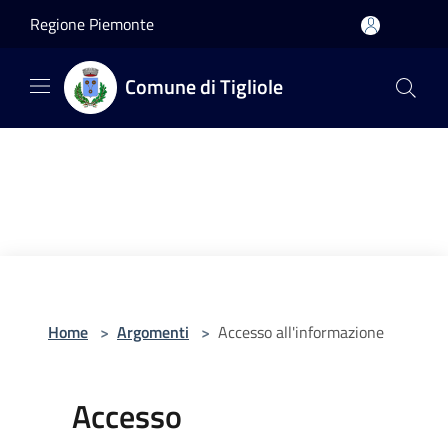
Salta al contenuto principale
Regione Piemonte
Comune di Tigliole
Home
>
Argomenti
>
Accesso all'informazione
Accesso