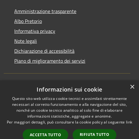
Amministrazione trasparente
Albo Pretorio
Informativa privacy
Note legali
Dichiarazione di accessibilità
Piano di miglioramento dei servizi
×
Informazioni sui cookie
RSS
Comune convenzionato
Accessibilità
Astigov
Questo sito web utilizza cookie tecnici e assimilati strettamente
necessari al corretto funzionamento e alla navigazione del sito,
Privacy
nonché un cookie tecnico analitico al solo fine di elaborare
Progetto
|
Convenzione
|
Cookie
informazioni statistiche, aggregate e anonime.
Adesioni
Mappa del sito
Per maggiori dettagli, può consultare la cookie policy al seguente
link
•
Accesso redazione
RIFIUTA TUTTO
ACCETTA TUTTO