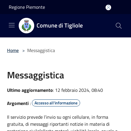
Salta al contenuto principale
Regione Piemonte
Comune di Tigliole
Home
>
Messaggistica
Messaggistica
Ultimo aggiornamento
: 12 febbraio 2024, 08:40
Argomenti
:
Accesso all'informazione
Il servizio prevede l’invio su ogni cellulare, in forma
gratuita, di messaggi riportanti notizie in materia di
protezione civile(allerta meteo), viabilità locale, scuola e