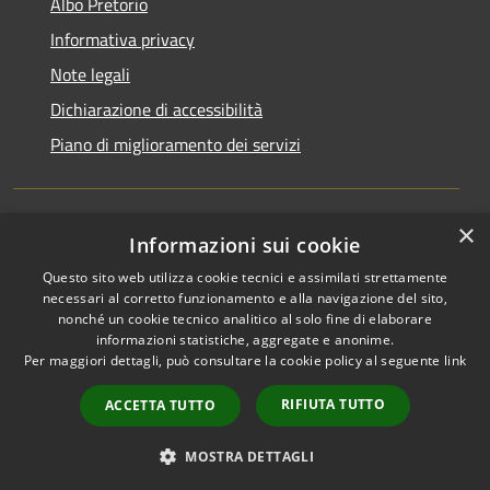
Albo Pretorio
Informativa privacy
Note legali
Dichiarazione di accessibilità
Piano di miglioramento dei servizi
×
Informazioni sui cookie
RSS
Comune convenzionato
Accessibilità
Astigov
Questo sito web utilizza cookie tecnici e assimilati strettamente
necessari al corretto funzionamento e alla navigazione del sito,
Privacy
nonché un cookie tecnico analitico al solo fine di elaborare
Progetto
|
Convenzione
|
Cookie
informazioni statistiche, aggregate e anonime.
Adesioni
Mappa del sito
Per maggiori dettagli, può consultare la cookie policy al seguente
link
•
Accesso redazione
RIFIUTA TUTTO
ACCETTA TUTTO
MOSTRA DETTAGLI