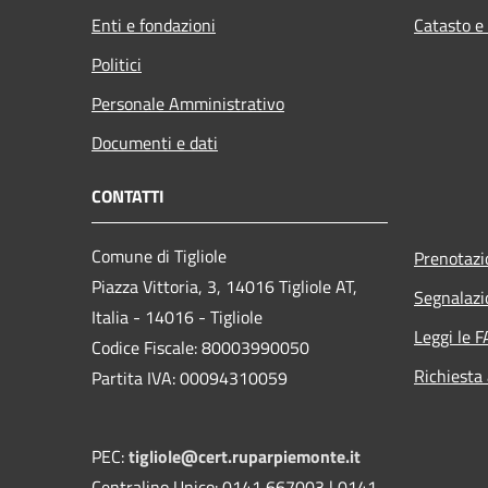
Enti e fondazioni
Catasto e
Politici
Personale Amministrativo
Documenti e dati
CONTATTI
Comune di Tigliole
Prenotaz
Piazza Vittoria, 3, 14016 Tigliole AT,
Segnalazi
Italia - 14016 - Tigliole
Leggi le 
Codice Fiscale: 80003990050
Richiesta
Partita IVA: 00094310059
PEC:
tigliole@cert.ruparpiemonte.it
Centralino Unico: 0141 667003 | 0141