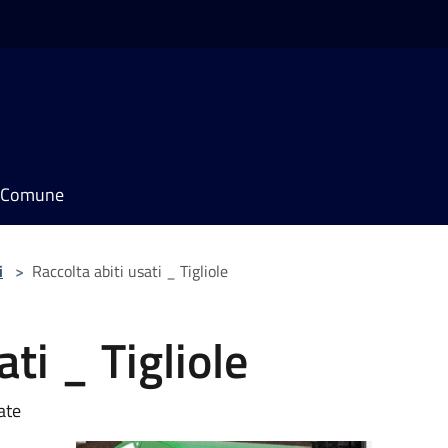
il Comune
i
>
Raccolta abiti usati _ Tigliole
ati _ Tigliole
ate