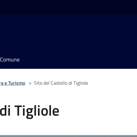
il Comune
ra e Turismo
>
Sito del Castello di Tigliole
di Tigliole