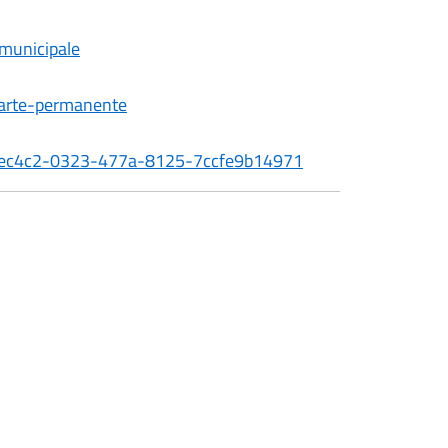
-municipale
d-arte-permanente
-4e1ec4c2-0323-477a-8125-7ccfe9b14971