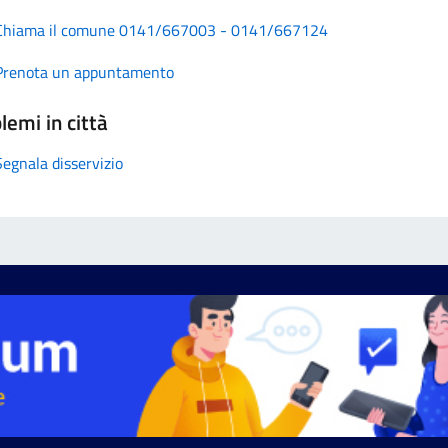
Chiama il comune 0141/667003 - 0141/667124
Prenota un appuntamento
lemi in città
Segnala disservizio