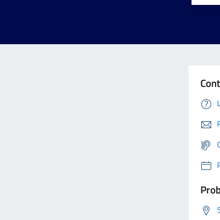
Cont
Prob