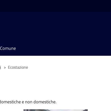
il Comune
i
>
Ecostazione
e domestiche e non domestiche.