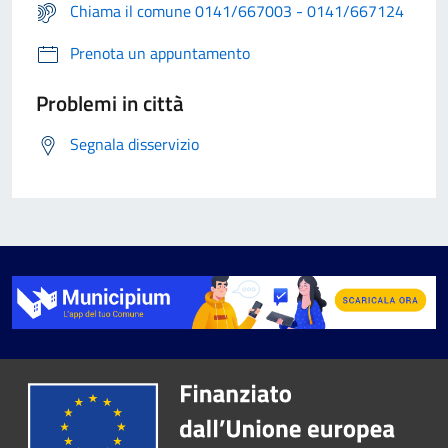
Chiama il comune 0141/667003 - 0141/667124
Prenota un appuntamento
Problemi in città
Segnala disservizio