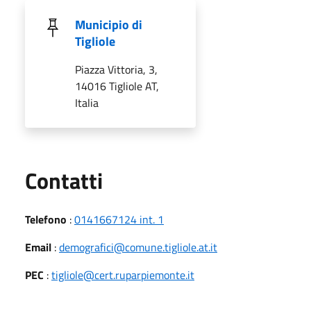
Municipio di
Tigliole
Piazza Vittoria, 3,
14016 Tigliole AT,
Italia
Utili
Contatti
Telefono
:
0141667124 int. 1
Email
:
demografici@comune.tigliole.at.it
PEC
:
tigliole@cert.ruparpiemonte.it