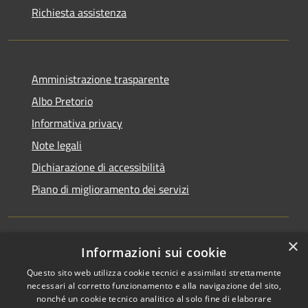
Richiesta assistenza
Amministrazione trasparente
Albo Pretorio
Informativa privacy
Note legali
Dichiarazione di accessibilità
Piano di miglioramento dei servizi
×
Informazioni sui cookie
RSS
Comune convenzionato
Questo sito web utilizza cookie tecnici e assimilati strettamente
Accessibilità
Astigov
necessari al corretto funzionamento e alla navigazione del sito,
Privacy
nonché un cookie tecnico analitico al solo fine di elaborare
Progetto
|
Convenzione
|