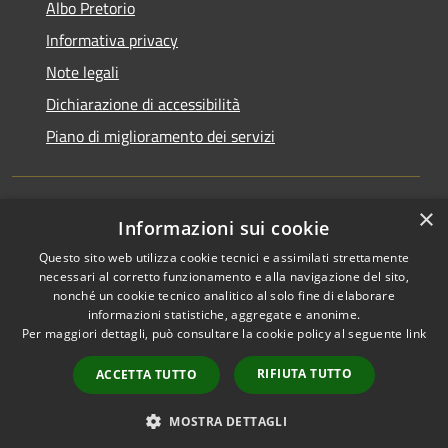
Albo Pretorio
Informativa privacy
Note legali
Dichiarazione di accessibilità
Piano di miglioramento dei servizi
×
Informazioni sui cookie
RSS
Comune convenzionato
Accessibilità
Astigov
Questo sito web utilizza cookie tecnici e assimilati strettamente
necessari al corretto funzionamento e alla navigazione del sito,
Privacy
nonché un cookie tecnico analitico al solo fine di elaborare
Progetto
|
Convenzione
|
Cookie
informazioni statistiche, aggregate e anonime.
Adesioni
Mappa del sito
Per maggiori dettagli, può consultare la cookie policy al seguente
link
•
Accesso redazione
RIFIUTA TUTTO
ACCETTA TUTTO
MOSTRA DETTAGLI