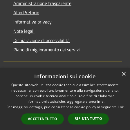
Amministrazione trasparente
Albo Pretorio
Informativa privacy
Note legali
Dichiarazione di accessibilità
Piano di miglioramento dei servizi
×
Informazioni sui cookie
RSS
Comune convenzionato
Questo sito web utilizza cookie tecnici e assimilati strettamente
Accessibilità
Astigov
necessari al corretto funzionamento e alla navigazione del sito,
Privacy
nonché un cookie tecnico analitico al solo fine di elaborare
Progetto
|
Convenzione
|
Cookie
informazioni statistiche, aggregate e anonime.
Adesioni
Mappa del sito
Per maggiori dettagli, può consultare la cookie policy al seguente
link
•
Accesso redazione
RIFIUTA TUTTO
ACCETTA TUTTO